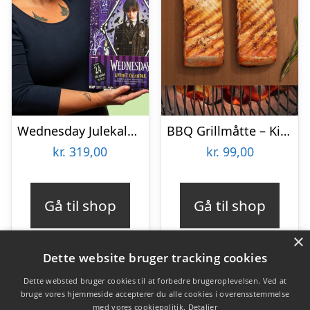
Wednesday Julekalender
BBQ Grillmåtte – KitchPro
kr.
319,00
kr.
99,00
Gå til shop
Gå til shop
×
Dette website bruger tracking cookies
Dette websted bruger cookies til at forbedre brugeroplevelsen. Ved at
bruge vores hjemmeside accepterer du alle cookies i overensstemmelse
Varekategorier
med vores cookiepolitik.
Detaljer