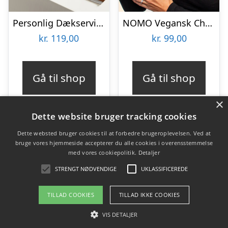
Personlig Dækserviet med Billede
NOMO Vegansk Chokoladejulekalender
kr.
119,00
kr.
99,00
Gå til shop
Gå til shop
×
Dette website bruger tracking cookies
Dette websted bruger cookies til at forbedre brugeroplevelsen. Ved at
bruge vores hjemmeside accepterer du alle cookies i overensstemmelse
Varekategorier
med vores cookiepolitik.
Detaljer
Produkter
STRENGT NØDVENDIGE
UKLASSIFICEREDE
TILLAD COOKIES
TILLAD IKKE COOKIES
Copyright 2026 - Pilanto Aps
VIS DETALJER
Forside
Om / kontakt
Blog
Betingelser