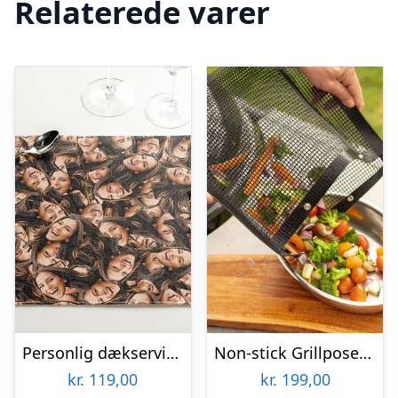
Relaterede varer
Personlig dækserviet med Billede – Multiface
Non-stick Grillposer 2-pak – KitchPro
kr.
119,00
kr.
199,00