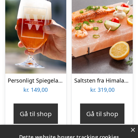
Personligt Spiegelau Ølglas med Gravering – Bogstav & Navn
Saltsten fra Himalaya – KitchPro
kr.
149,00
kr.
319,00
Gå til shop
Gå til shop
×
Dette website bruger tracking cookies