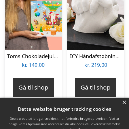
Toms Chokoladejulekalender
DIY Håndafstøbningskit – Spralla
kr.
149,00
kr.
219,00
Gå til shop
Gå til shop
×
Dette website bruger tracking cookies
Dette websted bruger cookies til at forbedre brugeroplevelsen. Ved at
bruge vores hjemmeside accepterer du alle cookies i overensstemmelse