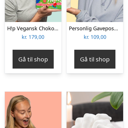
H!p Vegansk Chokoladejulekalender
Personlig Gavepose til vin med Fotohjerte & Tekst
kr.
179,00
kr.
109,00
Gå til shop
Gå til shop